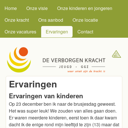
MAIN MENU
Skip to main content
Home
Onze visie
Onze kinderen en jongeren
Onze kracht
Ons aanbod
Onze locatie
Onze vacatures
Ervaringen
Contact
Ervaringen
De
Ervaringen van kinderen
Verborgen
Op 23 december ben ik naar de brusjesdag geweest.
Kracht
Het was super leuk! We zouden van alles gaan doen.
Er waren meerdere kinderen, eerst toen ik daar kwam
dacht ik de enige rond mijn leeftijd te zijn (13) maar dat