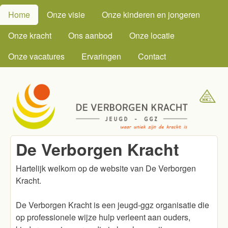
MAIN MENU
Skip to main content
Home
Onze visie
Onze kinderen en jongeren
Onze kracht
Ons aanbod
Onze locatie
Onze vacatures
Ervaringen
Contact
De Verborgen Kracht
De
Hartelijk welkom op de website van De Verborgen
Verborgen
Kracht.
Kracht
De Verborgen Kracht is een jeugd-ggz organisatie die
op professionele wijze hulp verleent aan ouders,